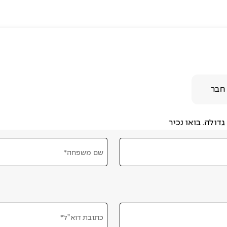
חבר
דולה. בואו נכיר
שם משפחה*
כתובת דוא”ל*